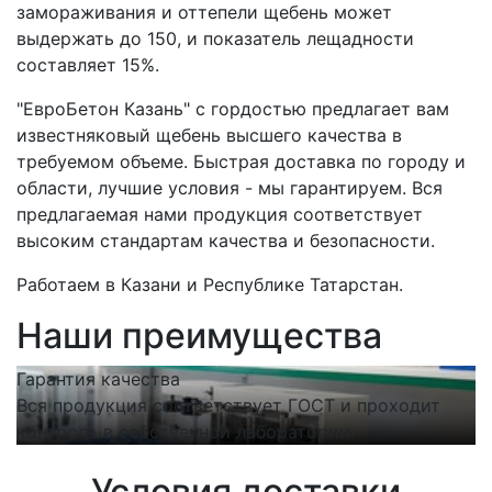
замораживания и оттепели щебень может
выдержать до 150, и показатель лещадности
составляет 15%.
"ЕвроБетон Казань" с гордостью предлагает вам
известняковый щебень высшего качества в
требуемом объеме. Быстрая доставка по городу и
области, лучшие условия - мы гарантируем. Вся
предлагаемая нами продукция соответствует
высоким стандартам качества и безопасности.
Работаем в Казани и Республике Татарстан.
Наши преимущества
Гарантия качества
С
Вся продукция соответствует ГОСТ и проходит
Н
контроль в собственной лаборатории.
п
Условия доставки