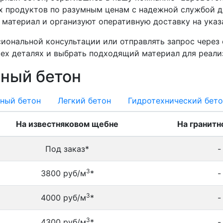
х продуктов по разумным ценам с надежной службой д
материал и организуют оперативную доставку на указ
сиональной консультации или отправлять запрос через
сех деталях и выбрать подходящий материал для реали
ный бетон
ный бетон
Легкий бетон
Гидротехнический бето
На известняковом щебне
На гранит
Под заказ*
-
3
3800 руб/м
*
-
3
4000 руб/м
*
-
3
4300 руб/м
*
-