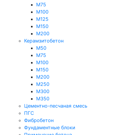
М75
М100
М125
М150
М200
Керамзитобетон
М50
М75
М100
М150
М200
М250
М300
М350
Цементно-песчаная смесь
ПГС
Фибробетон
Фундаментные блоки
Применение бетона