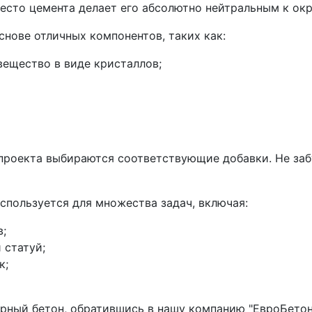
место цемента делает его абсолютно нейтральным к ок
нове отличных компонентов, таких как:
вещество в виде кристаллов;
проекта выбираются соответствующие добавки. Не заб
спользуется для множества задач, включая:
в;
 статуй;
к;
рный бетон, обратившись в нашу компанию "ЕвроБетон