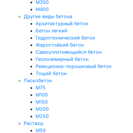
М350
М400
Другие виды бетона
Архитектурный бетон
Бетон легкий
Гидротехнический бетон
Жаростойкий бетон
Самоуплотняющийся бетон
Геополимерный бетон
Реакционно-порошковый бетон
Тощий бетон
Пескобетон
М75
М100
М150
М200
М250
Раствор
М50