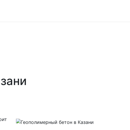
азани
оит