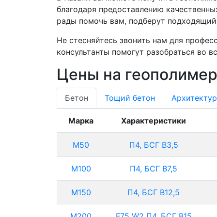
благодаря предоставлению качественны
рады помочь вам, подберут подходящий 
Не стесняйтесь звонить нам для профес
консультанты помогут разобраться во в
Цены на геополимер
Бетон
Тощий бетон
Архитектур
Марка
Характеристики
М50
П4, БСГ В3,5
М100
П4, БСГ В7,5
М150
П4, БСГ В12,5
М200
F75 W2 П4, БСГ В15