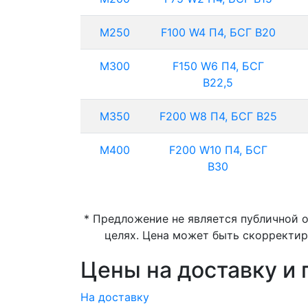
М250
F100 W4 П4, БСГ В20
М300
F150 W6 П4, БСГ
В22,5
М350
F200 W8 П4, БСГ В25
М400
F200 W10 П4, БСГ
В30
* Предложение не является публичной 
целях. Цена может быть скорректир
Цены на доставку и 
На доставку