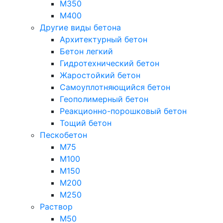
М350
М400
Другие виды бетона
Архитектурный бетон
Бетон легкий
Гидротехнический бетон
Жаростойкий бетон
Самоуплотняющийся бетон
Геополимерный бетон
Реакционно-порошковый бетон
Тощий бетон
Пескобетон
М75
М100
М150
М200
М250
Раствор
М50