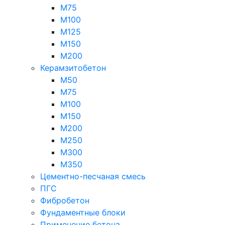
М75
М100
М125
М150
М200
Керамзитобетон
М50
М75
М100
М150
М200
М250
М300
М350
Цементно-песчаная смесь
ПГС
Фибробетон
Фундаментные блоки
Применение бетона