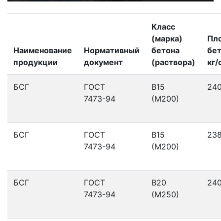
Класс
(марка)
Пл
Наименование
Нормативный
бетона
бет
продукции
документ
(раствора)
кг/
БСГ
ГОСТ
В15
24
7473-94
(М200)
БСГ
ГОСТ
В15
23
7473-94
(М200)
БСГ
ГОСТ
В20
24
7473-94
(М250)