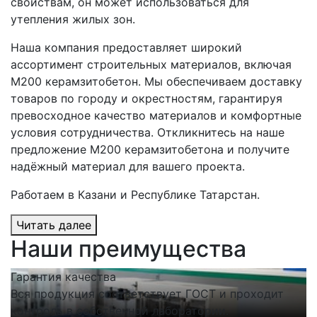
свойствам, он может использоваться для
утепления жилых зон.
Наша компания предоставляет широкий
ассортимент строительных материалов, включая
М200 керамзитобетон. Мы обеспечиваем доставку
товаров по городу и окрестностям, гарантируя
превосходное качество материалов и комфортные
условия сотрудничества. Откликнитесь на наше
предложение М200 керамзитобетона и получите
надёжный материал для вашего проекта.
Работаем в Казани и Республике Татарстан.
Читать далее
Наши преимущества
Гарантия качества
С
Вся продукция соответствует ГОСТ и проходит
Н
контроль в собственной лаборатории.
п