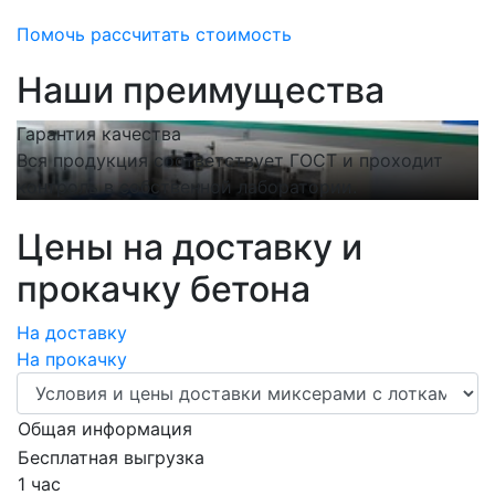
Помочь рассчитать стоимость
Наши преимущества
Гарантия качества
С
Вся продукция соответствует ГОСТ и проходит
Н
контроль в собственной лаборатории.
п
Цены на доставку и
прокачку бетона
На доставку
На прокачку
Общая информация
Бесплатная выгрузка
1 час