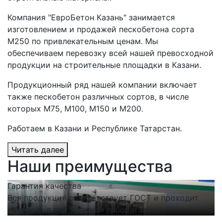
Компания "ЕвроБетон Казань" занимается
изготовлением и продажей пескобетона сорта
М250 по привлекательным ценам. Мы
обеспечиваем перевозку всей нашей превосходной
продукции на строительные площадки в Казани.
Продукционный ряд нашей компании включает
также пескобетон различных сортов, в числе
которых М75, М100, М150 и М200.
Работаем в Казани и Республике Татарстан.
Читать далее
Наши преимущества
Гарантия качества
С
Вся продукция соответствует ГОСТ и проходит
Н
контроль в собственной лаборатории.
п