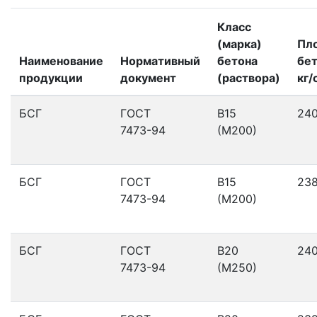
Класс
(марка)
Пл
Наименование
Нормативный
бетона
бет
продукции
документ
(раствора)
кг/
БСГ
ГОСТ
В15
24
7473-94
(М200)
БСГ
ГОСТ
В15
23
7473-94
(М200)
БСГ
ГОСТ
В20
24
7473-94
(М250)