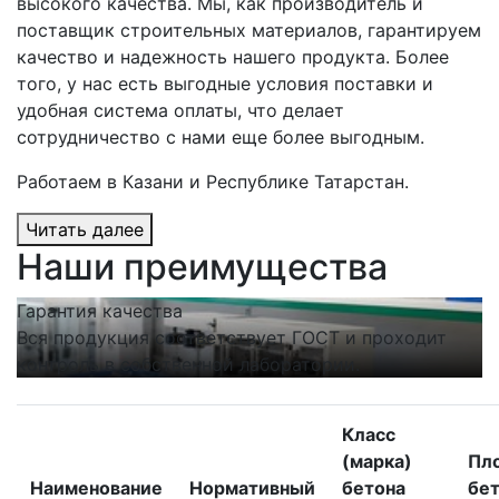
высокого качества. Мы, как производитель и
поставщик строительных материалов, гарантируем
качество и надежность нашего продукта. Более
того, у нас есть выгодные условия поставки и
удобная система оплаты, что делает
сотрудничество с нами еще более выгодным.
Работаем в Казани и Республике Татарстан.
Читать далее
Наши преимущества
Гарантия качества
С
Вся продукция соответствует ГОСТ и проходит
Н
контроль в собственной лаборатории.
п
Класс
(марка)
Пл
Наименование
Нормативный
бетона
бет