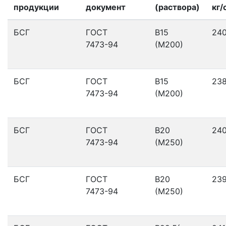
продукции
документ
(раствора)
кг/
БСГ
ГОСТ
В15
24
7473-94
(М200)
БСГ
ГОСТ
В15
23
7473-94
(М200)
БСГ
ГОСТ
В20
24
7473-94
(М250)
БСГ
ГОСТ
В20
23
7473-94
(М250)