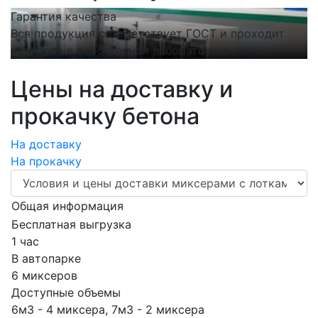
Гарантия качества
С
Вся продукция соответствует ГОСТ и проходит
Н
контроль в собственной лаборатории.
п
Цены на доставку и
прокачку бетона
На доставку
На прокачку
Общая информация
Бесплатная выгрузка
1 час
В автопарке
6 миксеров
Доступные объемы
6м3 - 4 миксера, 7м3 - 2 миксера