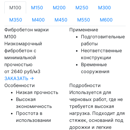
М100
М150
М200
М250
М300
М350
М400
М450
М550
М600
Фибробетон марки
Применение
М100
Подготовительные
Низкомарочный
работы
фибробетон с
Неответственные
минимальной
конструкции
прочностью
Временные
от 2640 руб/м3
сооружения
ЗАКАЗАТЬ →
Особенности
Подробности
Низкая прочность
Используется для
Высокая
черновых работ, где не
экономичность
требуется высокая
Простота в
нагрузка. Подходит для
использовании
стяжек, оснований под
дорожки и легкие