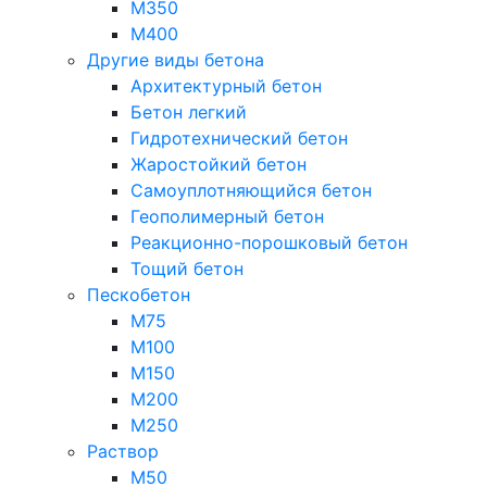
М350
М400
Другие виды бетона
Архитектурный бетон
Бетон легкий
Гидротехнический бетон
Жаростойкий бетон
Самоуплотняющийся бетон
Геополимерный бетон
Реакционно-порошковый бетон
Тощий бетон
Пескобетон
М75
М100
М150
М200
М250
Раствор
М50