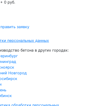
+ 0 руб.
править заявку
отки персональных данных
изводство бетона в других городах:
теринбург
ининград
сноярск
ний Новгород
осибирск
и
ень
ябинск
итика обработки персональных