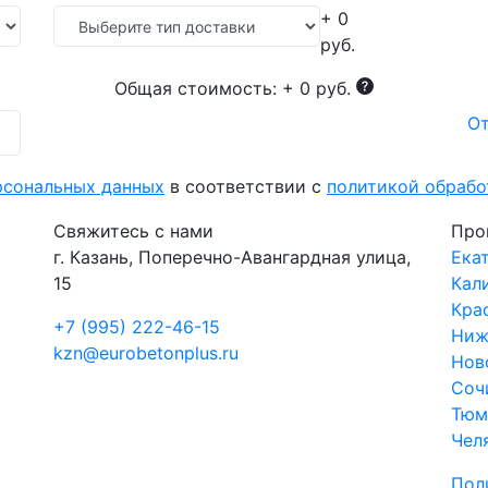
+ 0
руб.
Общая стоимость:
+ 0 руб.
От
рсональных данных
в соответствии с
политикой обраб
Свяжитесь с нами
Про
г. Казань, Поперечно-Авангардная улица,
Ека
15
Кал
Кра
+7 (995) 222-46-15
Ниж
kzn@eurobetonplus.ru
Нов
Соч
Тюм
Чел
Пол