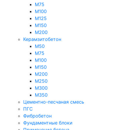
М75
М100
М125
М150
М200
Керамзитобетон
М50
М75
М100
М150
М200
М250
М300
М350
Цементно-песчаная смесь
ПГС
Фибробетон
Фундаментные блоки
Применение бетона