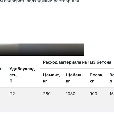
ам подобрать подходящий раствор для
Своевременна
Наш автопарк 
Расход материала на 1м3 бетона
о-
Удобоуклад-
сть,
Цемент,
Щебень,
Песок,
В
П
кг
кг
кг
л
П2
260
1080
900
15