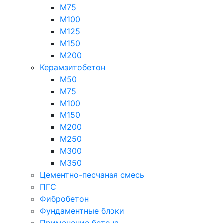
М75
М100
М125
М150
М200
Керамзитобетон
М50
М75
М100
М150
М200
М250
М300
М350
Цементно-песчаная смесь
ПГС
Фибробетон
Фундаментные блоки
Применение бетона