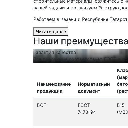
строительные материалы, свяжитесь с н
вашей задачи и организуем быструю дос
Работаем в Казани и Республике Татарст
Читать далее
Наши преимуществ
Гарантия качества
Вся продукция соответствует ГОСТ и пр
Клас
(мар
Наименование
Нормативный
бето
продукции
документ
(рас
БСГ
ГОСТ
В15
7473-94
(М20