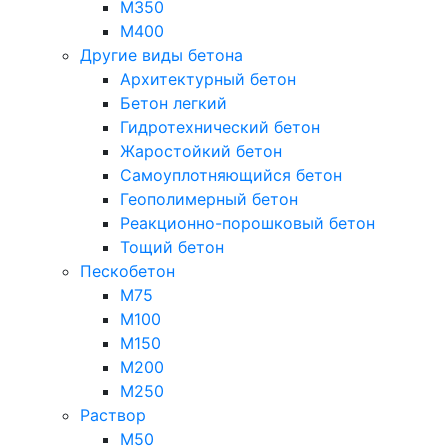
М350
М400
Другие виды бетона
Архитектурный бетон
Бетон легкий
Гидротехнический бетон
Жаростойкий бетон
Самоуплотняющийся бетон
Геополимерный бетон
Реакционно-порошковый бетон
Тощий бетон
Пескобетон
М75
М100
М150
М200
М250
Раствор
М50