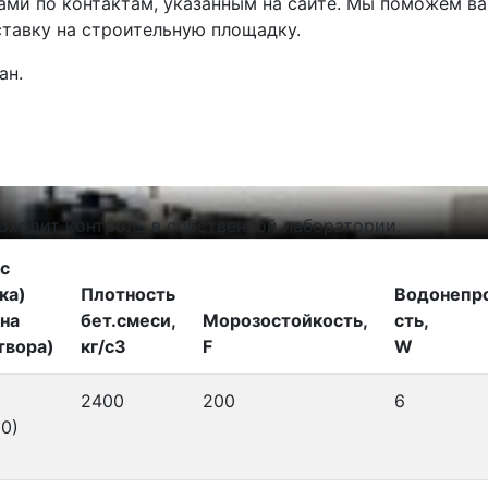
ами по контактам, указанным на сайте. Мы поможем в
тавку на строительную площадку.
ан.
а
оходит контроль в собственной лаборатории.
с
ка)
Плотность
Водонепр
на
бет.смеси,
Морозостойкость,
сть,
твора)
кг/с3
F
W
2400
200
6
0)